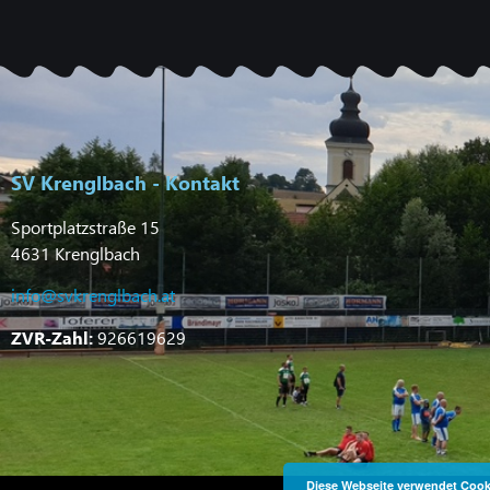
SV Krenglbach - Kontakt
Sportplatzstraße 15
4631 Krenglbach
info@svkrenglbach.at
ZVR-Zahl:
926619629
Diese Webseite verwendet Cooki