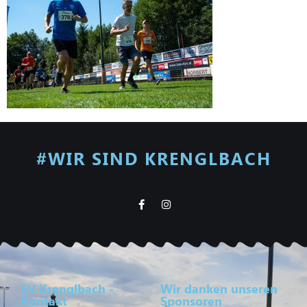
#WIR SIND KRENGLBACH
SV Krenglbach -
Wir danken unseren
Kontakt
Sponsoren