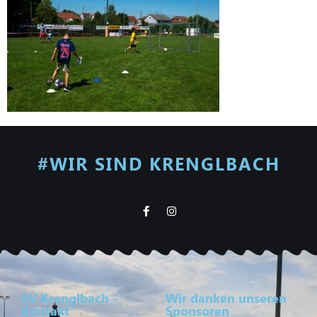
#WIR SIND KRENGLBACH
SV Krenglbach -
Wir danken unseren
Kontakt
Sponsoren