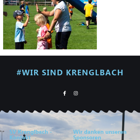
#WIR SIND KRENGLBACH
SV Krenglbach -
Wir danken unseren
Kontakt
Sponsoren