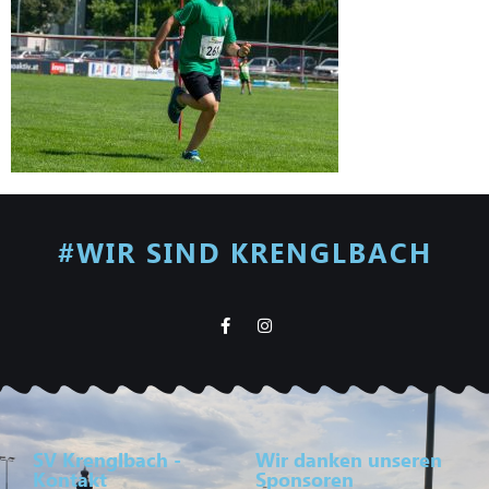
#WIR SIND KRENGLBACH
SV Krenglbach -
Wir danken unseren
Kontakt
Sponsoren