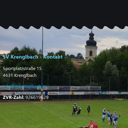
SV Krenglbach - Kontakt
Sportplatzstraße 15
4631 Krenglbach
info@svkrenglbach.at
ZVR-Zahl:
926619629