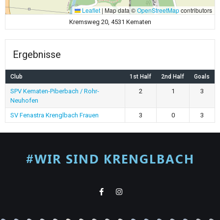
Leaflet
|
Map data ©
OpenStreetMap
contributors
Kremsweg 20, 4531 Kematen
Ergebnisse
Club
1st Half
2nd Half
Goals
SPV Kematen-Piberbach / Rohr-
2
1
3
Neuhofen
SV Fenastra Krenglbach Frauen
3
0
3
#WIR SIND KRENGLBACH