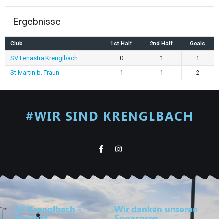
Ergebnisse
Club
1st Half
2nd Half
Goals
SV Fenastra Krenglbach
0
1
1
St.Martin b. Traun
1
1
2
#WIR SIND KRENGLBACH
SV Krenglbach -
Wir danken unseren
Kontakt
Sponsoren