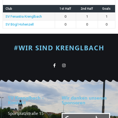
Club
1st Half
2nd Half
Goals
SV Fenastra Krenglbach
0
1
1
SV Bögl Hohenzell
0
0
0
#WIR SIND KRENGLBACH
SV Krenglbach -
Wir danken unseren
Kontakt
Sponsoren
Sportplatzstraße 15