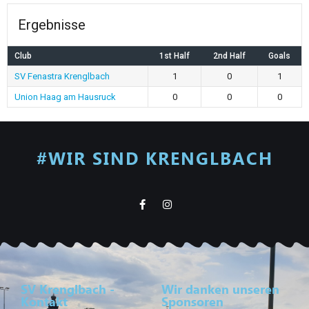
Ergebnisse
Club
1st Half
2nd Half
Goals
SV Fenastra Krenglbach
1
0
1
Union Haag am Hausruck
0
0
0
#WIR SIND KRENGLBACH
SV Krenglbach -
Wir danken unseren
Kontakt
Sponsoren