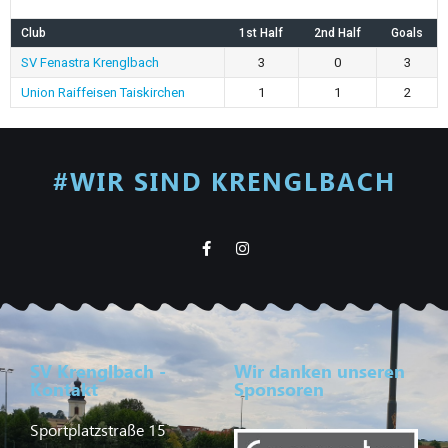
Club
1st Half
2nd Half
Goals
SV Fenastra Krenglbach
3
0
3
Union Raiffeisen Taiskirchen
1
1
2
#WIR SIND KRENGLBACH
SV Krenglbach -
Wir danken unseren
Kontakt
Sponsoren
Sportplatzstraße 15