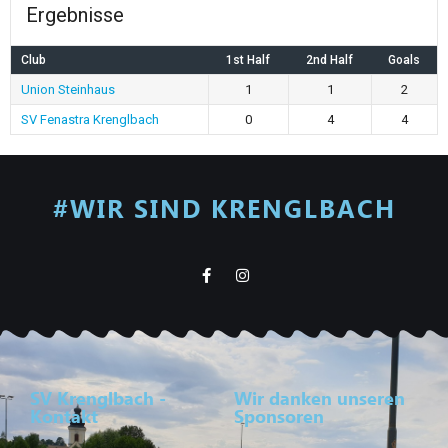
Ergebnisse
Club
1st Half
2nd Half
Goals
Union Steinhaus
1
1
2
SV Fenastra Krenglbach
0
4
4
#WIR SIND KRENGLBACH
SV Krenglbach -
Wir danken unseren
Kontakt
Sponsoren