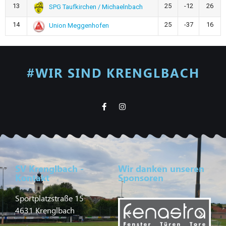
13
25
-12
26
SPG Taufkirchen / Michaelnbach
14
25
-37
16
Union Meggenhofen
#WIR SIND KRENGLBACH
SV Krenglbach -
Wir danken unseren
Kontakt
Sponsoren
Sportplatzstraße 15
4631 Krenglbach