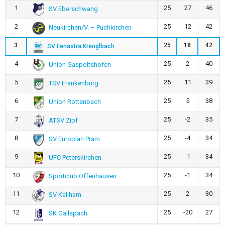
1
25
27
46
SV Eberschwang
2
25
12
42
Neukirchen/V. – Puchkirchen
3
25
18
42
SV Fenastra Krenglbach
4
25
2
40
Union Gaspoltshofen
5
25
11
39
TSV Frankenburg
6
25
5
38
Union Rottenbach
7
25
-2
35
ATSV Zipf
8
25
-4
34
SV Europlan Pram
9
25
-1
34
UFC Peterskirchen
10
25
-1
34
Sportclub Offenhausen
11
25
2
30
SV Kallham
12
25
-20
27
SK Gallspach