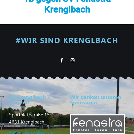
Krenglbach
#WIR SIND KRENGLBACH
SV Krenglbach -
Wir danken unseren
Kontakt
Sponsoren
Sportplatzstraße 15
4631 Krenglbach
info@svkrenglbach.at