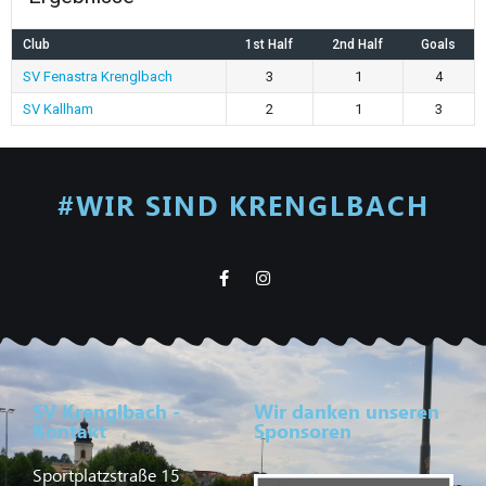
Club
1st Half
2nd Half
Goals
SV Fenastra Krenglbach
3
1
4
SV Kallham
2
1
3
#WIR SIND KRENGLBACH
SV Krenglbach -
Wir danken unseren
Kontakt
Sponsoren
Sportplatzstraße 15