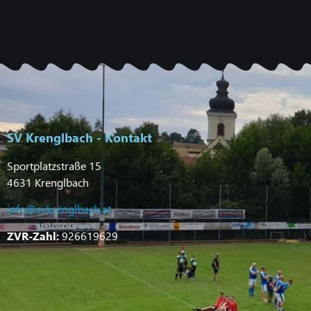
SV Krenglbach - Kontakt
Sportplatzstraße 15
4631 Krenglbach
info@svkrenglbach.at
ZVR-Zahl:
926619629