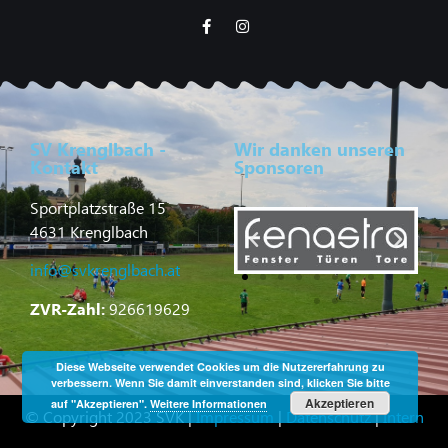
SV Krenglbach -
Wir danken unseren
Kontakt
Sponsoren
Sportplatzstraße 15
4631 Krenglbach
info@svkrenglbach.at
ZVR-Zahl:
926619629
Diese Webseite verwendet Cookies um die Nutzererfahrung zu
verbessern. Wenn Sie damit einverstanden sind, klicken Sie bitte
Akzeptieren
auf "Akzeptieren".
Weitere Informationen
© Copyright 2023 SVK |
Impressum
|
Datenschutz
|
Intern