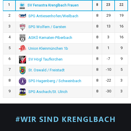
1
8
23
22
SV Fenastra Krenglbach Frauen
2
8
29
19
SPG Antiesenhofen/Weilbach
3
8
13
16
SPG Wolfern / Garsten
4
8
3
16
ASKÖ Kematen-Piberbach
5
8
1
9
Union Kleinmünchen 1b
6
8
-7
9
SV Högl Taufkirchen
7
8
-10
5
St. Oswald / Freistadt
8
8
-22
3
SPG Hagenberg / Schweinbach
9
8
-30
3
SPG Aschach/St. Ulrich
#WIR SIND KRENGLBACH