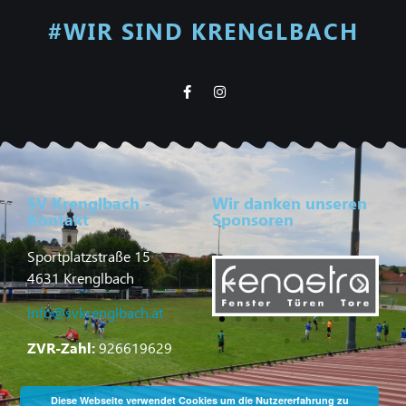
#WIR SIND KRENGLBACH
SV Krenglbach -
Wir danken unseren
Kontakt
Sponsoren
Sportplatzstraße 15
4631 Krenglbach
info@svkrenglbach.at
ZVR-Zahl:
926619629
Diese Webseite verwendet Cookies um die Nutzererfahrung zu