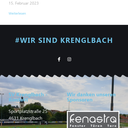
15. Februar 2023
Weiterlesen
#WIR SIND KRENGLBACH
SV Krenglbach -
Wir danken unseren
Kontakt
Sponsoren
Sportplatzstraße 25
4631 Krenglbach